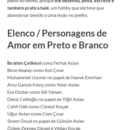
pleno do termo, porque
ele desenha, pinta, escreve e
também pratica balé
, um hobby que ele teve que
abandonar devido a uma lesão no joelho.
Elenco / Personagens de
Amor em Preto e Branco
İbrahim Çelikkol
como Ferhat Aslan
Birce Akalay como Aslı Çınar
Muhammet Uzuner no papel de Namık Emirhan
Arzu Gamze Kılınç como Yeter Aslan
Ece Dizdar como İdil Yaman
Deniz Celiloğlu no papel de Yiğit Aslan
Cahit Gök como Cüneyt Koçak
Uğur Aslan como Cem Çınar
Sinem Ünsal no papel de Gülsüm Aslan
Özlem Zeynep Dinsel é Vildan Koçak